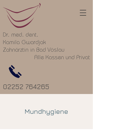
Dr. med. dent.
Kamila Gwardjak
Zahnärztin in Bad Vöslau
Alle Kassen und Privat
02252 764265
Mundhygiene